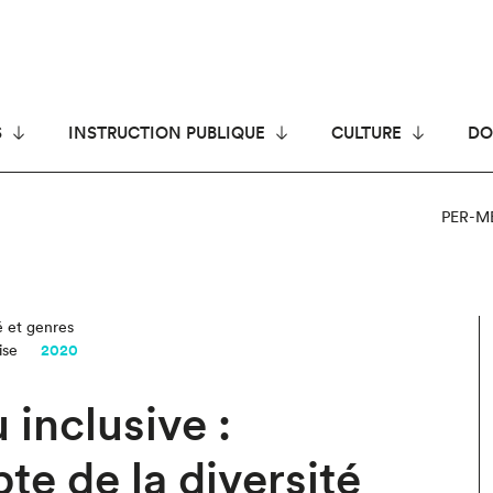
S
INSTRUCTION PUBLIQUE
CULTURE
DO
PER-M
té et genres
ise
2020
 inclusive :
e de la diversité