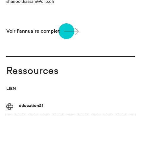
shanoor.kassam@ciip.ch
Voir l'annuaire complet
Ressources
LIEN
éducation21