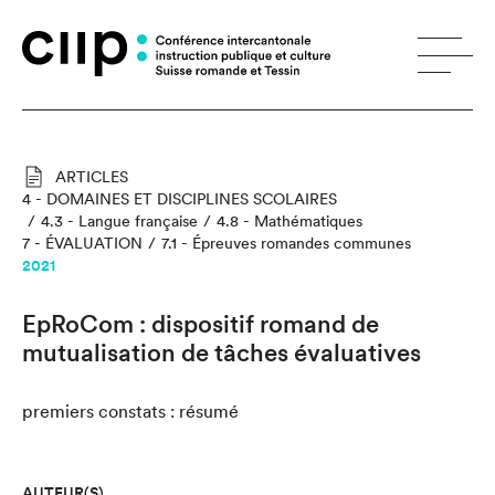
Panneau de gestion des cookies
ARTICLES
4 - DOMAINES ET DISCIPLINES SCOLAIRES
4.3 - Langue française
4.8 - Mathématiques
7 - ÉVALUATION
7.1 - Épreuves romandes communes
2021
EpRoCom : dispositif romand de
mutualisation de tâches évaluatives
premiers constats : résumé
AUTEUR(S)