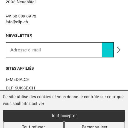
2002 Neuchâtel
+41 32 889 69 72
info@ciip.ch
NEWSLETTER
SITES AFFILIÉS
E-MEDIA.CH
DLF-SUISSE.CH
Ce site utilise des cookies et vous donne le contrôle sur ceux que
NOVAPRO SHOP
vous souhaitez activer
Tout accepter
MENTIONS LÉGALES
Copyright CIIP 2026
Tout refuser
Personnaliser