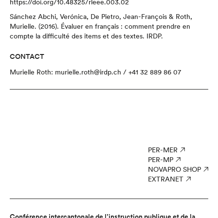
https://doi.org/10.48325/rleee.003.02
Sánchez Abchi, Verónica, De Pietro, Jean-François & Roth,
Murielle. (2016).
Évaluer en français : comment prendre en
compte la difficulté des items et des textes
. IRDP.
CONTACT
Murielle Roth:
murielle.roth@irdp.ch
/ +41 32 889 86 07
PER-MER
PER-MP
NOVAPRO SHOP
EXTRANET
Conférence intercantonale de l’instruction publique et de la