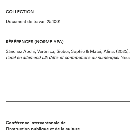
COLLECTION
Document de travail 25.1001
RÉFÉRENCES (NORME APA)
Sánchez Abchi, Verónica, Sieber, Sophie & Matei, Alina.
(2025)
l’oral en allemand L2
: défis et contributions du numérique
.
Neuc
Conférence intercantonale de
l’instruction publique et de la culture