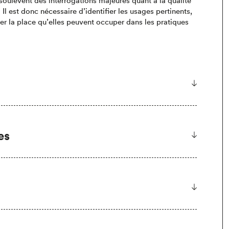
soulèvent des interrogations majeures quant à la qualité
Il est donc nécessaire d’identifier les usages pertinents,
ier la place qu’elles peuvent occuper dans les pratiques
es