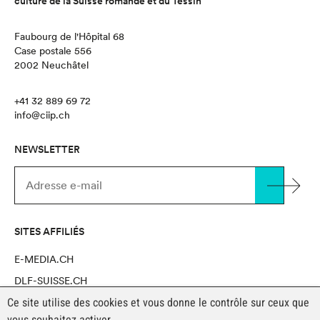
culture de la Suisse romande et du Tessin
Faubourg de l'Hôpital 68
Case postale 556
2002 Neuchâtel
+41 32 889 69 72
info@ciip.ch
NEWSLETTER
SITES AFFILIÉS
E-MEDIA.CH
DLF-SUISSE.CH
Ce site utilise des cookies et vous donne le contrôle sur ceux que
NOVAPRO SHOP
vous souhaitez activer