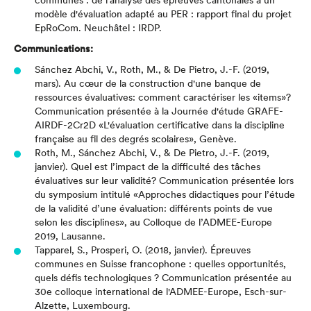
communes : de l'analyse des épreuves cantonales à un
modèle d'évaluation adapté au PER : rapport final du projet
EpRoCom.
Neuchâtel : IRDP.
Communications:
Sánchez Abchi, V., Roth, M., & De Pietro, J.-F. (2019,
mars). Au cœur de la construction d'une banque de
ressources évaluatives: comment caractériser les «items»?
Communication présentée à la Journée d'étude GRAFE-
AIRDF-2Cr2D «L'évaluation certificative dans la discipline
française au fil des degrés scolaires», Genève.
Roth, M., Sánchez Abchi, V., & De Pietro, J.-F. (2019,
janvier). Quel est l’impact de la difficulté des tâches
évaluatives sur leur validité? Communication présentée lors
du symposium intitulé «Approches didactiques pour l’étude
de la validité d’une évaluation: différents points de vue
selon les disciplines», au Colloque de l’ADMEE-Europe
2019, Lausanne.
Tapparel, S., Prosperi, O. (2018, janvier).
Épreuves
communes en Suisse francophone : quelles opportunités,
quels défis technologiques ?
Communication présentée au
30e colloque international de l'ADMEE-Europe, Esch-sur-
Alzette, Luxembourg.