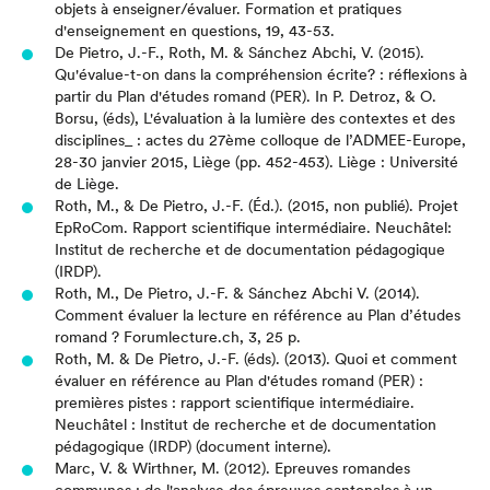
objets à enseigner/évaluer.
Formation et pratiques
d'enseignement en questions, 19, 43-53.
De Pietro, J.-F., Roth, M. & Sánchez Abchi, V. (2015).
Qu'évalue-t-on dans la compréhension écrite? : réflexions à
partir du Plan d'études romand (PER).
In P. Detroz, & O.
Borsu, (éds), L'évaluation à la lumière des contextes et des
disciplines_ : actes du 27ème colloque de l’ADMEE-Europe,
28-30 janvier 2015, Liège (pp. 452-453). Liège : Université
de Liège.
Roth, M., & De Pietro, J.-F. (Éd.). (2015, non publié). Projet
EpRoCom. Rapport scientifique intermédiaire. Neuchâtel:
Institut de recherche et de documentation pédagogique
(IRDP).
Roth, M., De Pietro, J.-F. & Sánchez Abchi V. (2014).
Comment évaluer la lecture en référence au Plan d’études
romand ?
Forumlecture.ch, 3, 25 p.
Roth, M. & De Pietro, J.-F. (éds). (2013). Quoi et comment
évaluer en référence au Plan d'études romand (PER) :
premières pistes : rapport scientifique intermédiaire.
Neuchâtel : Institut de recherche et de documentation
pédagogique (IRDP) (document interne).
Marc, V. & Wirthner, M. (2012).
Epreuves romandes